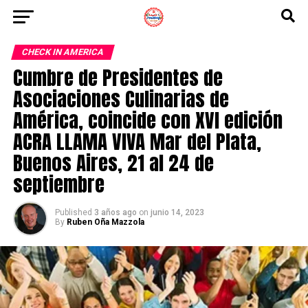
CHECK IN AMERICA
Cumbre de Presidentes de
Asociaciones Culinarias de
América, coincide con XVI edición
ACRA LLAMA VIVA Mar del Plata,
Buenos Aires, 21 al 24 de
septiembre
Published
3 años ago
on
junio 14, 2023
By
Ruben Oña Mazzola