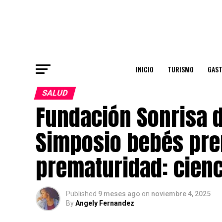
INICIO
TURISMO
GAS
SALUD
Fundación Sonrisa de
Simposio bebés pre
prematuridad: cienc
Published
9 meses ago
on
noviembre 4, 2025
By
Angely Fernandez