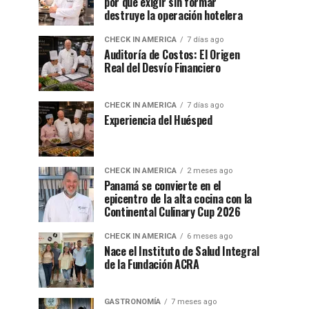
por qué exigir sin formar
destruye la operación hotelera
CHECK IN AMERICA
7 días ago
Auditoría de Costos: El Origen
Real del Desvío Financiero
CHECK IN AMERICA
7 días ago
Experiencia del Huésped
CHECK IN AMERICA
2 meses ago
Panamá se convierte en el
epicentro de la alta cocina con la
Continental Culinary Cup 2026
CHECK IN AMERICA
6 meses ago
Nace el Instituto de Salud Integral
de la Fundación ACRA
GASTRONOMÍA
7 meses ago