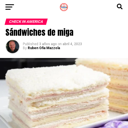
CHECK IN AMERICA
Sándwiches de miga
Published
3 años ago
on
abril 4, 2023
By
Ruben Oña Mazzola