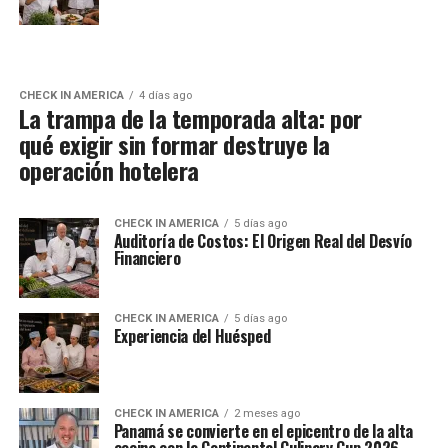
CHECK IN AMERICA
4 días ago
La trampa de la temporada alta: por
qué exigir sin formar destruye la
operación hotelera
CHECK IN AMERICA
5 días ago
Auditoría de Costos: El Origen Real del Desvío
Financiero
CHECK IN AMERICA
5 días ago
Experiencia del Huésped
CHECK IN AMERICA
2 meses ago
Panamá se convierte en el epicentro de la alta