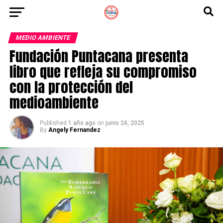
MEDIO AMBIENTE
Fundación Puntacana presenta
libro que refleja su compromiso
con la protección del
medioambiente
Published
1 año ago
on
junio 24, 2025
By
Angely Fernandez