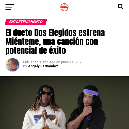
ENTRETENIMIENTO
El dueto Dos Elegidos estrena
Miénteme, una canción con
potencial de éxito
Published
1 año ago
on
junio 14, 2025
By
Angely Fernandez