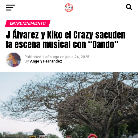
ENTRETENIMIENTO
J Álvarez y Kiko el Crazy sacuden
la escena musical con “Dando”
Published
1 año ago
on
junio 24, 2025
By
Angely Fernandez