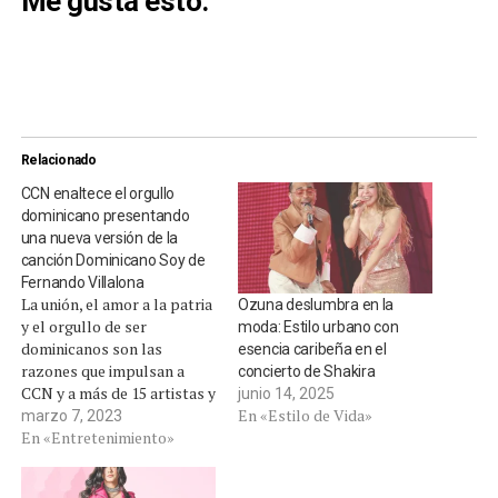
Me gusta esto:
Relacionado
CCN enaltece el orgullo
dominicano presentando
una nueva versión de la
canción Dominicano Soy de
Fernando Villalona
La unión, el amor a la patria
Ozuna deslumbra en la
y el orgullo de ser
moda: Estilo urbano con
dominicanos son las
esencia caribeña en el
razones que impulsan a
concierto de Shakira
CCN y a más de 15 artistas y
junio 14, 2025
personalidades
En «Estilo de Vida»
marzo 7, 2023
dominicanas a unirse en una
En «Entretenimiento»
sola voz en la nueva y
moderna versión de la