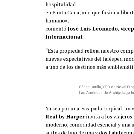
hospitalidad
en Punta Cana, uno que fusiona liberta
humano»,
comentó
José Luis Leonardo, vice
Internacional.
“Esta propiedad refleja nuestro com
nuevas expectativas del huésped mod
a uno de los destinos más emblemátic
César Latrilla, CEO de Noval Pro
Las Américas de Archipelago In
Ya sea por una escapada tropical, un 
Real by Harper
invita a los viajero
moderno, comodidad esencial y una ub
suites de lujo de una y dos habitacio