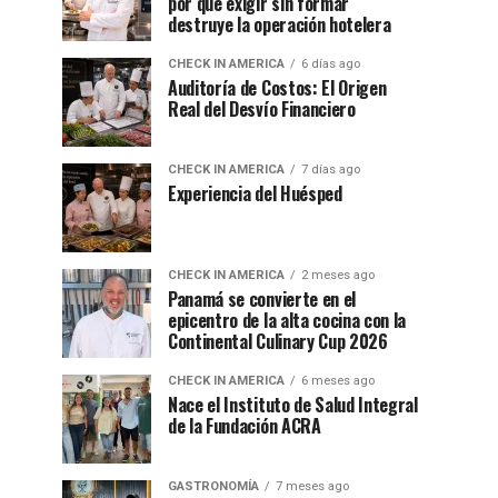
por qué exigir sin formar
destruye la operación hotelera
CHECK IN AMERICA
6 días ago
Auditoría de Costos: El Origen
Real del Desvío Financiero
CHECK IN AMERICA
7 días ago
Experiencia del Huésped
CHECK IN AMERICA
2 meses ago
Panamá se convierte en el
epicentro de la alta cocina con la
Continental Culinary Cup 2026
CHECK IN AMERICA
6 meses ago
Nace el Instituto de Salud Integral
de la Fundación ACRA
GASTRONOMÍA
7 meses ago