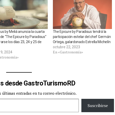
us by Meliá anuncia la cuarta
The Epicure by Paradisus tendrá la
 de “The Epicure by Paradisus”
participación estelar del chef Germán
rarse los días 23, 24 y 25 de
Ortega, galardonado Estrella Michelín
octubre 22, 2023
En «Gastronomía»
 9, 2024
stronomía»
s desde GastroTurismoRD
s últimas entradas en tu correo electrónico.
Suscribirse