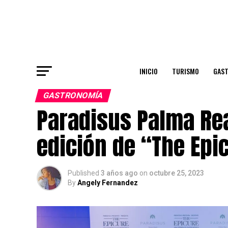
INICIO
TURISMO
GAS
GASTRONOMÍA
Paradisus Palma Rea
edición de “The Epi
Published
3 años ago
on
octubre 25, 2023
By
Angely Fernandez