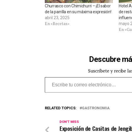
Churrasco con Chimichurri – ¡El sabor
Hotel 
de la parrilla en su máxima expresión!
de rest
abril 23, 2025
influen
En «Recetas»
mayo 2
En «Ga
Descubre má
Suscríbete y recibe la
Escribe tu correo electrónico…
RELATED TOPICS:
GASTRONOMIA
DON'T MISS
Exposición de Casitas de Jengi