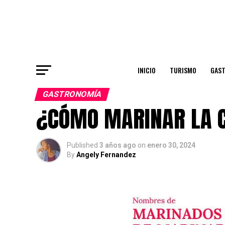
INICIO
TURISMO
GAS
GASTRONOMÍA
¿CÓMO MARINAR LA 
Published
3 años ago
on
enero 30, 2024
By
Angely Fernandez