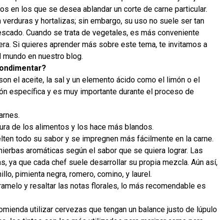
sos en los que se desea ablandar un corte de carne particular.
 verduras y hortalizas; sin embargo, su uso no suele ser tan
 pescado. Cuando se trata de vegetales, es más conveniente
ra. Si quieres aprender más sobre este tema, te invitamos a
l mundo en nuestro blog.
condimentar?
on el aceite, la sal y un elemento ácido como el limón o el
ión específica y es muy importante durante el proceso de
arnes.
ctura de los alimentos y los hace más blandos.
lten todo su sabor y se impregnen más fácilmente en la carne.
ierbas aromáticas según el sabor que se quiera lograr. Las
s, ya que cada chef suele desarrollar su propia mezcla. Aún así,
llo, pimienta negra, romero, comino, y laurel.
aramelo y resaltar las notas florales, lo más recomendable es
omienda utilizar cervezas que tengan un balance justo de lúpulo