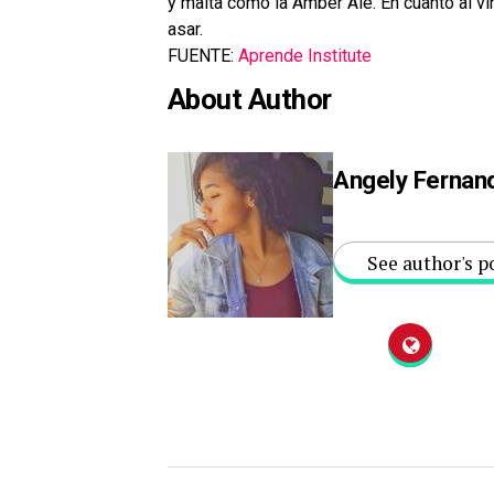
y malta como la Amber Ale. En cuanto al vi
asar.
FUENTE:
Aprende Institute
About Author
Angely Fernan
See author's p