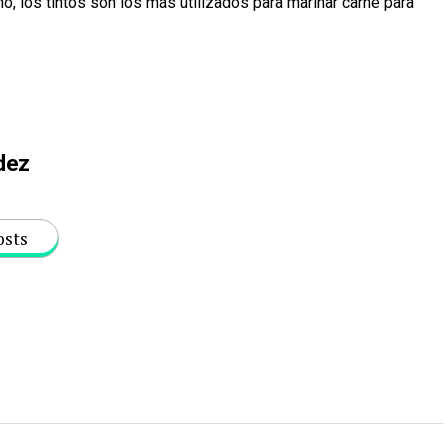
no, los tintos son los más utilizados para marinar carne para
dez
osts