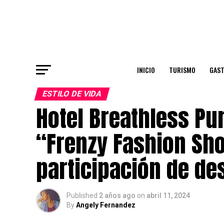
INICIO
TURISMO
GAS
ESTILO DE VIDA
Hotel Breathless Pu
“Frenzy Fashion Sh
participación de d
Published
2 años ago
on
abril 11, 2024
By
Angely Fernandez