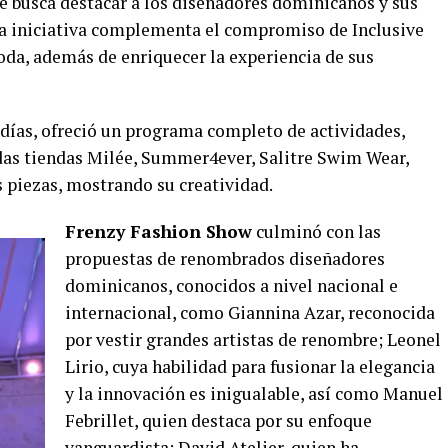
 busca destacar a los diseñadores dominicanos y sus
a iniciativa complementa el compromiso de Inclusive
moda, además de enriquecer la experiencia de sus
 días, ofreció un programa completo de actividades,
das tiendas Milée, Summer4ever, Salitre Swim Wear,
 piezas, mostrando su creatividad.
Frenzy Fashion Show
culminó con las
propuestas de renombrados diseñadores
dominicanos, conocidos a nivel nacional e
internacional, como Giannina Azar, reconocida
por vestir grandes artistas de renombre; Leonel
Lirio, cuya habilidad para fusionar la elegancia
y la innovación es inigualable, así como Manuel
Febrillet, quien destaca por su enfoque
vanguardista; David Atelier, quien ha