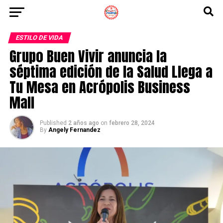
ESTILO DE VIDA
Grupo Buen Vivir anuncia la
séptima edición de la Salud Llega a
Tu Mesa en Acrópolis Business
Mall
Published
2 años ago
on
febrero 28, 2024
By
Angely Fernandez