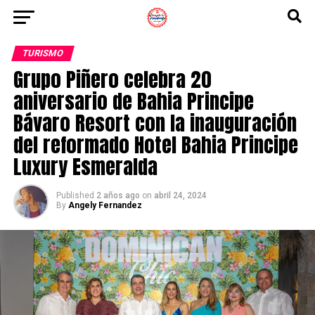
TURISMO
Grupo Piñero celebra 20
aniversario de Bahia Principe
Bávaro Resort con la inauguración
del reformado Hotel Bahia Principe
Luxury Esmeralda
Published
2 años ago
on
abril 24, 2024
By
Angely Fernandez