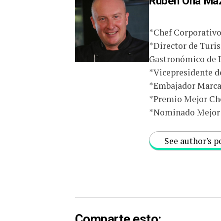
Ruben Oña Ma
*Chef Corporativ
*Director de Turi
Gastronómico de 
*Vicepresidente d
*Embajador Marca 
*Premio Mejor Che
*Nominado Mejor 
See author's p
Comparte esto: