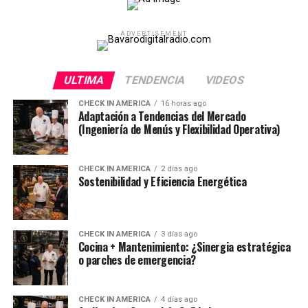
ADVERTISEMENT
ULTIMA
TENDENCIA
VIDEOS
CHECK IN AMERICA
16 horas ago
Adaptación a Tendencias del Mercado
(Ingeniería de Menús y Flexibilidad Operativa)
CHECK IN AMERICA
2 días ago
Sostenibilidad y Eficiencia Energética
CHECK IN AMERICA
3 días ago
Cocina + Mantenimiento: ¿Sinergia estratégica
o parches de emergencia?
CHECK IN AMERICA
4 días ago