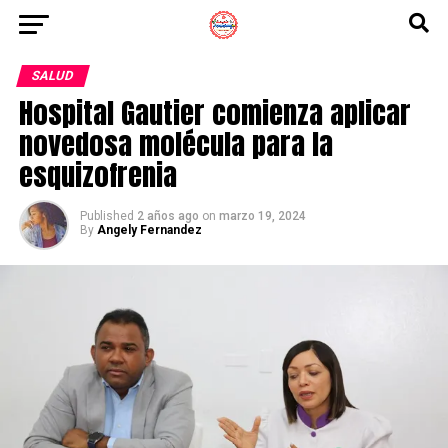
SALUD
Hospital Gautier comienza aplicar
novedosa molécula para la
esquizofrenia
Published
2 años ago
on
marzo 19, 2024
By
Angely Fernandez