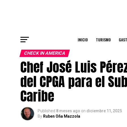
INICIO
TURISMO
GAS
CHECK IN AMERICA
Chef José Luis Pére
del CPGA para el Sub
Caribe
Published
8 meses ago
on
diciembre 11, 2025
By
Ruben Oña Mazzola