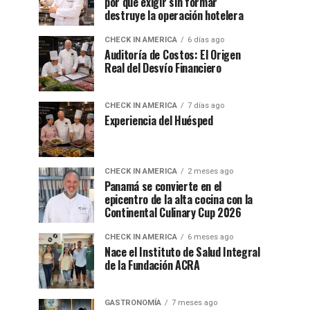
por qué exigir sin formar
destruye la operación hotelera
CHECK IN AMERICA
6 días ago
Auditoría de Costos: El Origen
Real del Desvío Financiero
CHECK IN AMERICA
7 días ago
Experiencia del Huésped
CHECK IN AMERICA
2 meses ago
Panamá se convierte en el
epicentro de la alta cocina con la
Continental Culinary Cup 2026
CHECK IN AMERICA
6 meses ago
Nace el Instituto de Salud Integral
de la Fundación ACRA
GASTRONOMÍA
7 meses ago