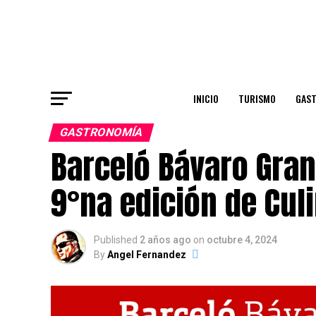
INICIO
TURISMO
GAS
GASTRONOMÍA
Barceló Bávaro Gran
9°na edición de Cul
Published
2 años ago
on
octubre 4, 2024
By
Angel Fernandez