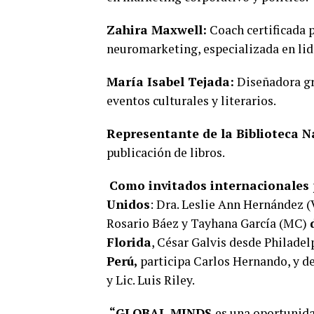
Zahira Maxwell:
Coach certificada 
neuromarketing, especializada en li
María Isabel Tejada:
Diseñadora grá
eventos culturales y literarios.
Representante de la Biblioteca N
publicación de libros.
Como invitados internacionales 
Unidos
: Dra. Leslie Ann Hernández (V
Rosario Báez y Tayhana García (MC)
Florida
, César Galvis desde Philade
Perú,
participa Carlos Hernando, y de
y Lic. Luis Riley.
“GLOBAL MINDS
es una oportunidad