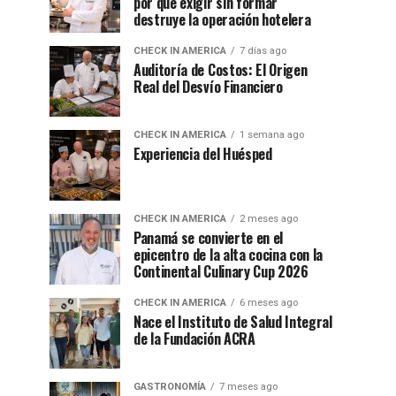
por qué exigir sin formar
destruye la operación hotelera
CHECK IN AMERICA
7 días ago
Auditoría de Costos: El Origen
Real del Desvío Financiero
CHECK IN AMERICA
1 semana ago
Experiencia del Huésped
CHECK IN AMERICA
2 meses ago
Panamá se convierte en el
epicentro de la alta cocina con la
Continental Culinary Cup 2026
CHECK IN AMERICA
6 meses ago
Nace el Instituto de Salud Integral
de la Fundación ACRA
GASTRONOMÍA
7 meses ago