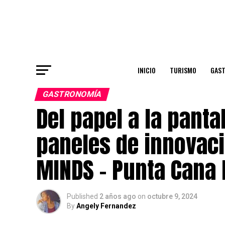
INICIO
TURISMO
GAS
GASTRONOMÍA
Del papel a la panta
paneles de innovaci
MINDS – Punta Cana 
Published
2 años ago
on
octubre 9, 2024
By
Angely Fernandez