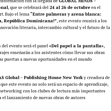
nsformación con la llegada de
GLOBAL MINDS –
onal
, que se celebrará del
24 al 26 de octubre
en el
t. Bajo el lema
“Entre palmeras y arena blanca:
na, República Dominicana!”
, este evento reunirá a los
ovación literaria, intercambio cultural y el futuro de la
del evento será el panel
«Del papel a la pantalla»
,
rajes enseñarán a los asistentes cómo llevar sus obras
 las puertas a nuevas oportunidades en el mundo
S Global – Publishing House New York
y creadora de
ue este evento no solo será un espacio de aprendizaje,
networking con los clubes de lectura más importantes
ra el lanzamiento de nuevas obras de autores