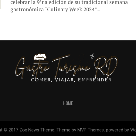
celebrar la 9°na edición de su tradicional semana
gastronómica “Culinary Week 2024”...
HOME
ht © 2017 Zox News Theme. Theme by MVP Themes, powered by Wo