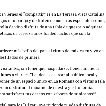
s viernes el “compartir” es en La Terraza Vista Catalina
gos o tu pareja y disfruten de nuestros especiales como,
ella de vino disfruta de una tabla de quesos o adquiere
etazos de cerveza unos loaded nachos que son la
ardecer más bello del país al ritmo de música en vivo en
destilados de primera.
 visitantes, sin tener que hospedarse, tienen un menú
nes a viernes. “La idea es acercar al público local y
oner de un espacio único en La Romana con vistas a Isla
puedan disfrutar al máximo de nuestra gastronomía.
ara satisfacer tus deseos con sabores dominicanos!”.
ial para los “Cigar Lovers” donde pueden disfrutar de