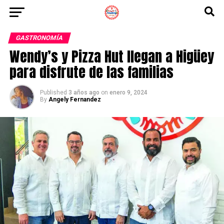
GASTRONOMÍA
Wendy’s y Pizza Hut llegan a Higüey
para disfrute de las familias
Published
3 años ago
on
enero 9, 2024
By
Angely Fernandez