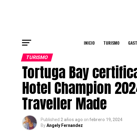
INICIO
TURISMO
GAS
TURISMO
Tortuga Bay certifi
Hotel Champion 202
Traveller Made
Published
2 años ago
on
febrero 19, 2024
By
Angely Fernandez