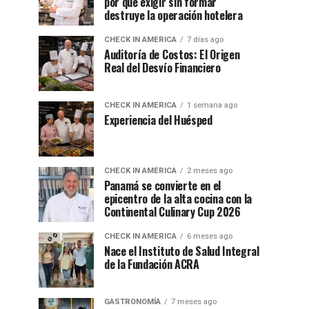
por qué exigir sin formar
destruye la operación hotelera
CHECK IN AMERICA
7 días ago
Auditoría de Costos: El Origen
Real del Desvío Financiero
CHECK IN AMERICA
1 semana ago
Experiencia del Huésped
CHECK IN AMERICA
2 meses ago
Panamá se convierte en el
epicentro de la alta cocina con la
Continental Culinary Cup 2026
CHECK IN AMERICA
6 meses ago
Nace el Instituto de Salud Integral
de la Fundación ACRA
GASTRONOMÍA
7 meses ago