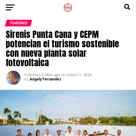
TURISMO
Sirenis Punta Cana y CEPM
potencian el turismo sostenible
con nueva planta solar
fotovoltaica
Published
3 años ago
on
enero 11, 2024
By
Angely Fernandez