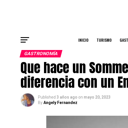
INICIO
TURISMO
GAS
GASTRONOMÍA
Que hace un Sommeli
diferencia con un E
Published
3 años ago
on
mayo 20, 2023
By
Angely Fernandez