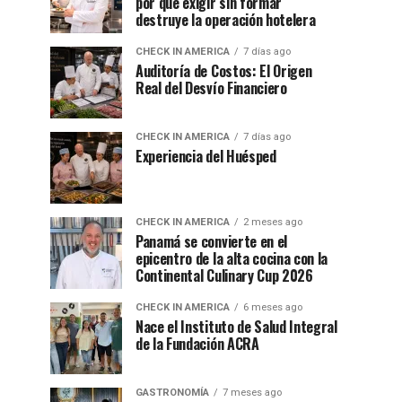
por qué exigir sin formar
destruye la operación hotelera
CHECK IN AMERICA
7 días ago
Auditoría de Costos: El Origen
Real del Desvío Financiero
CHECK IN AMERICA
7 días ago
Experiencia del Huésped
CHECK IN AMERICA
2 meses ago
Panamá se convierte en el
epicentro de la alta cocina con la
Continental Culinary Cup 2026
CHECK IN AMERICA
6 meses ago
Nace el Instituto de Salud Integral
de la Fundación ACRA
GASTRONOMÍA
7 meses ago