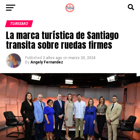
TURISMO
La marca turística de Santiago
transita sobre ruedas firmes
Published
2 años ago
on
marzo 20, 2024
By
Angely Fernandez