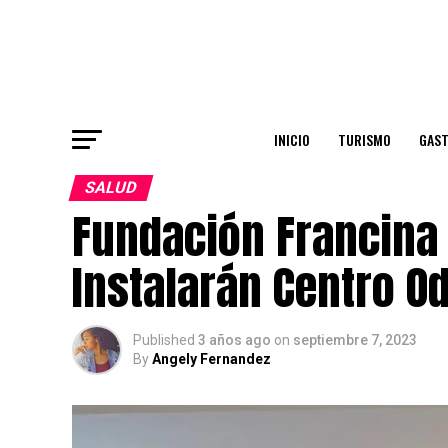
INICIO
TURISMO
GAS
SALUD
Fundación Francina
Instalarán Centro O
Published
3 años ago
on
septiembre 7, 2023
By
Angely Fernandez