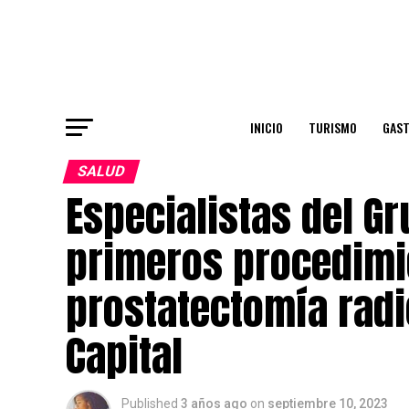
INICIO
TURISMO
GAS
SALUD
Especialistas del Gr
primeros procedimi
prostatectomía radi
Capital
Published
3 años ago
on
septiembre 10, 2023