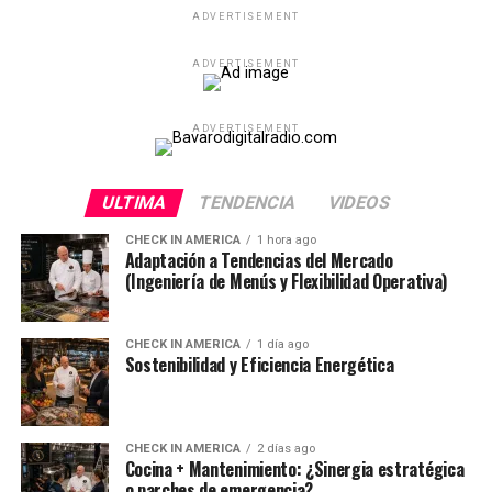
ADVERTISEMENT
ADVERTISEMENT
ADVERTISEMENT
ULTIMA
TENDENCIA
VIDEOS
CHECK IN AMERICA
1 hora ago
Adaptación a Tendencias del Mercado
(Ingeniería de Menús y Flexibilidad Operativa)
CHECK IN AMERICA
1 día ago
Sostenibilidad y Eficiencia Energética
CHECK IN AMERICA
2 días ago
Cocina + Mantenimiento: ¿Sinergia estratégica
o parches de emergencia?