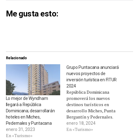
Me gusta esto:
Relacionado
Grupo Puntacana anunciará
nuevos proyectos de
inversión turística en FITUR
2024
República Dominicana
promoverá los nuevos
Lo mejor de Wyndham
destinos turísticos en
llegará a República
desarrollo Miches, Punta
Dominicana; desarrollarán
Bergantín y Pedernales.
hoteles en Miches,
Punta Cana, La Altagracia.
enero 18, 2024
Pedernales y Puntacana
- El presidente de Grupo
En «Turismo»
enero 31, 2023
Puntacana, Frank Elías
En «Turismo»