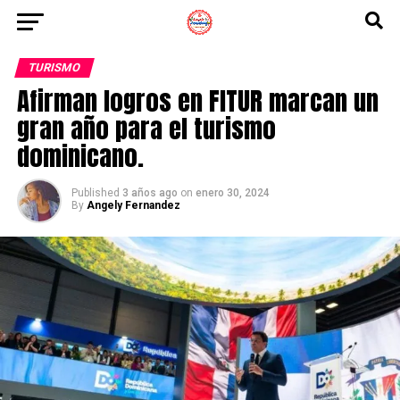
TURISMO
Afirman logros en FITUR marcan un
gran año para el turismo
dominicano.
Published
3 años ago
on
enero 30, 2024
By
Angely Fernandez