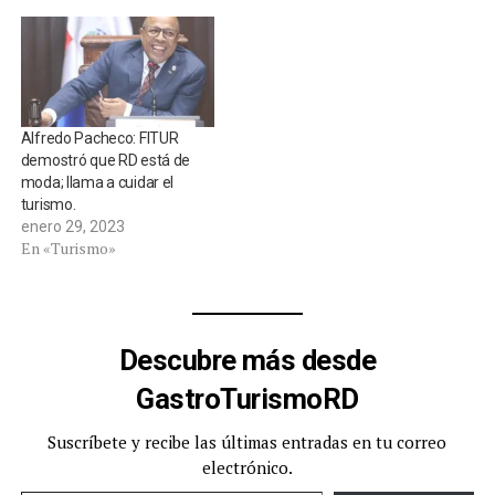
Rainieri, anunció la
participación del grupo
empresarial y sus marcas
en la cuadragésima cuarta
Feria Internacional de
Turismo (FITUR 2024), a
Alfredo Pacheco: FITUR
celebrarse en Madrid,…
demostró que RD está de
moda; llama a cuidar el
turismo.
enero 29, 2023
En «Turismo»
Descubre más desde
GastroTurismoRD
Suscríbete y recibe las últimas entradas en tu correo
electrónico.
Escribe tu correo electrónico…