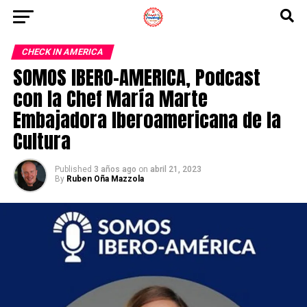
CHECK IN AMERICA
SOMOS IBERO-AMERICA, Podcast
con la Chef María Marte
Embajadora Iberoamericana de la
Cultura
Published
3 años ago
on
abril 21, 2023
By
Ruben Oña Mazzola