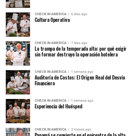
CHECK IN AMERICA
6 días ago
Cultura Operativa
CHECK IN AMERICA
7 días ago
La trampa de la temporada alta: por qué exigir
sin formar destruye la operación hotelera
CHECK IN AMERICA
1 semana ago
Auditoría de Costos: El Origen Real del Desvío
Financiero
CHECK IN AMERICA
1 semana ago
Experiencia del Huésped
CHECK IN AMERICA
2 meses ago
Panamá se convierte en el epicentro de la alta