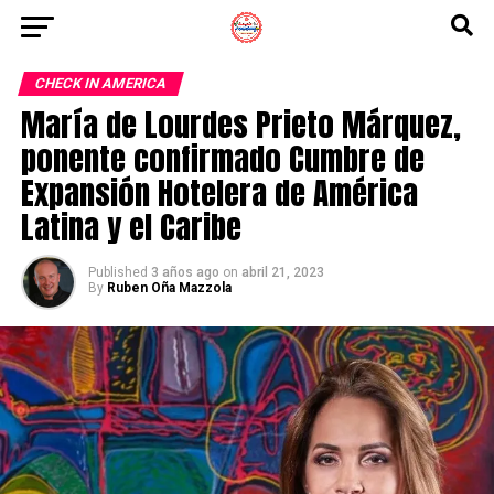
CHECK IN AMERICA
María de Lourdes Prieto Márquez,
ponente confirmado Cumbre de
Expansión Hotelera de América
Latina y el Caribe
Published
3 años ago
on
abril 21, 2023
By
Ruben Oña Mazzola