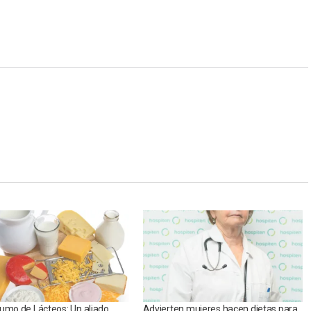
umo de Lácteos: Un aliado
Advierten mujeres hacen dietas para