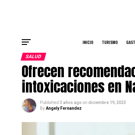
INICIO
TURISMO
GAS
SALUD
Ofrecen recomendac
intoxicaciones en N
Published
3 años ago
on
diciembre 19, 2023
By
Angely Fernandez