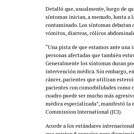
Detalló que, usualmente, luego de q
síntomas inician, a menudo, hasta a l
contaminado. Los síntomas debutan d
vómitos, diarreas, cólicos abdominale
“Una pista de que estamos ante una i
personas afectadas que también estu
Generalmente los síntomas duran poco
intervención médica. Sin embargo, e
cáncer, pacientes que utilizan ester
pacientes con comorbilidades como ca
cuadro puede ser mucho más agresivo 
médica especializada”, manifestó la es
Commission International (JCI).
Acorde a los estándares internacional
que existen 8 consejos para disminui