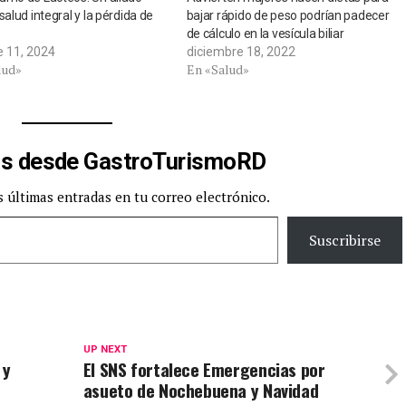
salud integral y la pérdida de
bajar rápido de peso podrían padecer
de cálculo en la vesícula biliar
e 11, 2024
diciembre 18, 2022
lud»
En «Salud»
s desde GastroTurismoRD
s últimas entradas en tu correo electrónico.
Suscribirse
UP NEXT
 y
El SNS fortalece Emergencias por
asueto de Nochebuena y Navidad