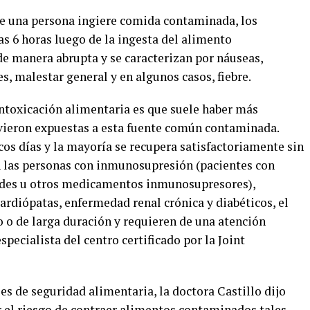
ue una persona ingiere comida contaminada, los
as 6 horas luego de la ingesta del alimento
e manera abrupta y se caracterizan por náuseas,
s, malestar general y en algunos casos, fiebre.
ntoxicación alimentaria es que suele haber más
vieron expuestas a esta fuente común contaminada.
s días y la mayoría se recupera satisfactoriamente sin
n las personas con inmunosupresión (pacientes con
oides u otros medicamentos inmunosupresores),
rdiópatas, enfermedad renal crónica y diabéticos, el
o de larga duración y requieren de una atención
pecialista del centro certificado por la Joint
es de seguridad alimentaria, la doctora Castillo dijo
r el riesgo de contraer alimentos contaminados tales