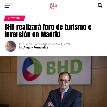
TURISMO
BHD realizará foro de turismo e
inversión en Madrid
Published
3 años ago
on
enero 4, 2024
By
Angely Fernandez