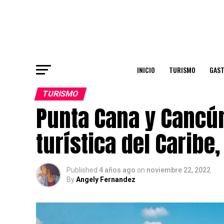
INICIO
TURISMO
GAS
TURISMO
Punta Cana y Cancú
turística del Caribe
Published
4 años ago
on
noviembre 22, 2022
By
Angely Fernandez