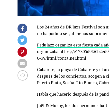
Los 24 años de DR Jazz Festival son u
no ha podido ser, al menos su primer 
Fedujazz organiza esta fiesta cada añ
organizaba.https://e17305d9f50b2ed
0-39/html/container.html
Cabarete, la playa de Cabarete y el á
después de los conciertos, acogen a c
Puerto Plata, Sosúa, Río Blanco, Cabr
Había que hacerlo después de la pan
Joël & Mushy, los dos hermanos haitia