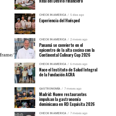
Real del Desvío Financiero
CHECK IN AMERICA
5 días ago
Experiencia del Huésped
CHECK IN AMERICA
2 meses ago
Panamá se convierte en el
epicentro de la alta cocina con la
Continental Culinary Cup 2026
eframe/1-
CHECK IN AMERICA
6 meses ago
Nace el Instituto de Salud Integral
de la Fundación ACRA
GASTRONOMÍA
7 meses ago
Madrid: Nueve restaurantes
impulsan la gastronomía
dominicana en RD Exquisita 2026
CHECK IN AMERICA
7 meses ago