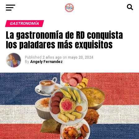
GASTRONOMÍA
La gastronomía de RD conquista
los paladares más exquisitos
Published
2 años ago
on
mayo 20, 2024
By
Angely Fernandez