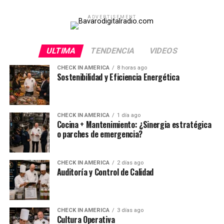
ADVERTISEMENT
ULTIMA
TENDENCIA
VIDEOS
CHECK IN AMERICA
8 horas ago
Sostenibilidad y Eficiencia Energética
CHECK IN AMERICA
1 día ago
Cocina + Mantenimiento: ¿Sinergia estratégica
o parches de emergencia?
CHECK IN AMERICA
2 días ago
Auditoría y Control de Calidad
CHECK IN AMERICA
3 días ago
Cultura Operativa