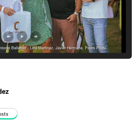
onio Ballester , Liria Martinez, Javier Hermana, Pedro Prieto
dez
osts