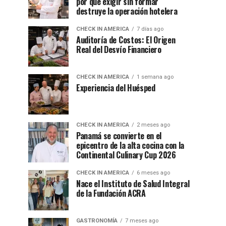
por qué exigir sin formar
destruye la operación hotelera
CHECK IN AMERICA
7 días ago
Auditoría de Costos: El Origen
Real del Desvío Financiero
CHECK IN AMERICA
1 semana ago
Experiencia del Huésped
CHECK IN AMERICA
2 meses ago
Panamá se convierte en el
epicentro de la alta cocina con la
Continental Culinary Cup 2026
CHECK IN AMERICA
6 meses ago
Nace el Instituto de Salud Integral
de la Fundación ACRA
GASTRONOMÍA
7 meses ago