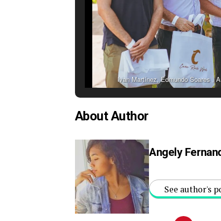
Ivan Martínez, Edmundo Soares , Ant
About Author
Angely Fernan
See author's p