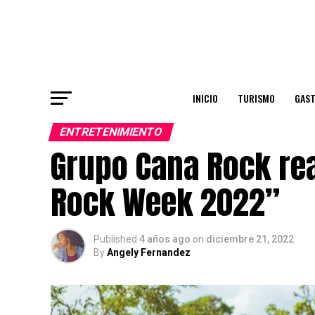
INICIO
TURISMO
GAS
ENTRETENIMIENTO
Grupo Cana Rock rea
Rock Week 2022”
Published
4 años ago
on
diciembre 21, 2022
By
Angely Fernandez