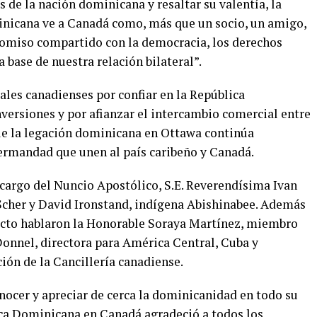
 de la nación dominicana y resaltar su valentía, la
inicana ve a Canadá como, más que un socio, un amigo,
romiso compartido con la democracia, los derechos
 base de nuestra relación bilateral”.
ales canadienses por confiar en la República
ersiones y por afianzar el intercambio comercial entre
e la legación dominicana en Ottawa continúa
ermandad que unen al país caribeño y Canadá.
 cargo del Nuncio Apostólico, S.E. Reverendísima Ivan
 Scher y David Ironstand, indígena Abishinabee. Además
 acto hablaron la Honorable Soraya Martínez, miembro
onnel, directora para América Central, Cuba y
ón de la Cancillería canadiense.
nocer y apreciar de cerca la dominicanidad en todo su
ica Dominicana en Canadá agradeció a todos los