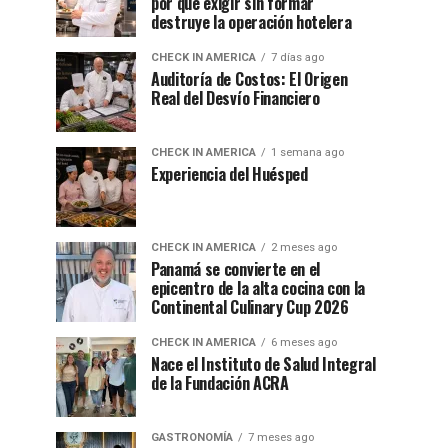
por qué exigir sin formar
destruye la operación hotelera
CHECK IN AMERICA
7 días ago
Auditoría de Costos: El Origen
Real del Desvío Financiero
CHECK IN AMERICA
1 semana ago
Experiencia del Huésped
CHECK IN AMERICA
2 meses ago
Panamá se convierte en el
epicentro de la alta cocina con la
Continental Culinary Cup 2026
CHECK IN AMERICA
6 meses ago
Nace el Instituto de Salud Integral
de la Fundación ACRA
GASTRONOMÍA
7 meses ago