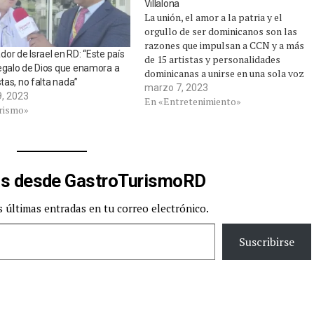
Villalona
La unión, el amor a la patria y el
orgullo de ser dominicanos son las
razones que impulsan a CCN y a más
or de Israel en RD: “Este país
de 15 artistas y personalidades
egalo de Dios que enamora a
dominicanas a unirse en una sola voz
stas, no falta nada”
en la nueva y moderna versión de la
marzo 7, 2023
9, 2023
canción “Dominicano Soy” de
En «Entretenimiento»
rismo»
Fernando Villalona, uniendo…
s desde GastroTurismoRD
s últimas entradas en tu correo electrónico.
Suscribirse