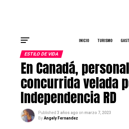
INICIO
TURISMO
GAS
ESTILO DE VIDA
En Canadá, personal
concurrida velada p
Independencia RD
Published
3 años ago
on
marzo 7, 2023
By
Angely Fernandez