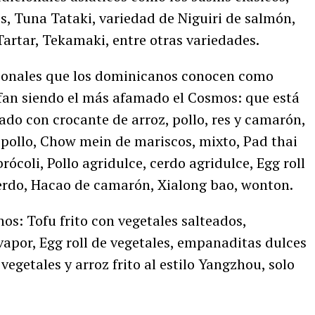
os, Tuna Tataki, variedad de Niguiri de salmón,
artar, Tekamaki, entre otras variedades.
cionales que los dominicanos conocen como
owfan siendo el más afamado el Cosmos: que está
do con crocante de arroz, pollo, res y camarón,
 pollo, Chow mein de mariscos, mixto, Pad thai
rócoli, Pollo agridulce, cerdo agridulce, Egg roll
erdo, Hacao de camarón, Xialong bao, wonton.
s: Tofu frito con vegetales salteados,
vapor, Egg roll de vegetales, empanaditas dulces
egetales y arroz frito al estilo Yangzhou, solo