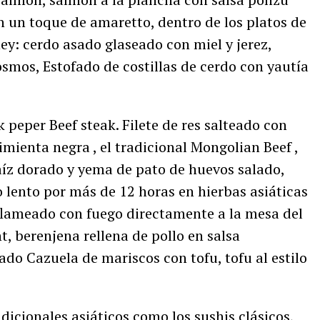
un toque de amaretto, dentro de los platos de
ey: cerdo asado glaseado con miel y jerez,
Cosmos, Estofado de costillas de cerdo con yautía
 peper Beef steak. Filete de res salteado con
imienta negra , el tradicional Mongolian Beef ,
íz dorado y yema de pato de huevos salado,
 lento por más de 12 horas en hierbas asiáticas
 flameado con fuego directamente a la mesa del
t, berenjena rellena de pollo en salsa
do Cazuela de mariscos con tofu, tofu al estilo
icionales asiáticos como los sushis clásicos,