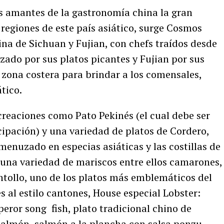
os amantes de la gastronomía china la gran
 regiones de este país asiático, surge Cosmos
ina de Sichuan y Fujian, con chefs traídos desde
zado por sus platos picantes y Fujian por sus
 zona costera para brindar a los comensales,
tico.
creaciones como Pato Pekinés (el cual debe ser
ipación) y una variedad de platos de Cordero,
smenuzado en especias asiáticas y las costillas de
 una variedad de mariscos entre ellos camarones,
ntollo, uno de los platos más emblemáticos del
 al estilo cantones, House especial Lobster:
eror song fish, plato tradicional chino de
 salmón, salmón a la plancha con salsa ponzu