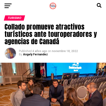
TURISMO
Collado promueve atractivos
turísticos ante touroperadores y
agencias de Canadá
Published
4 años ago
on
noviembre 18, 2022
By
Angely Fernandez