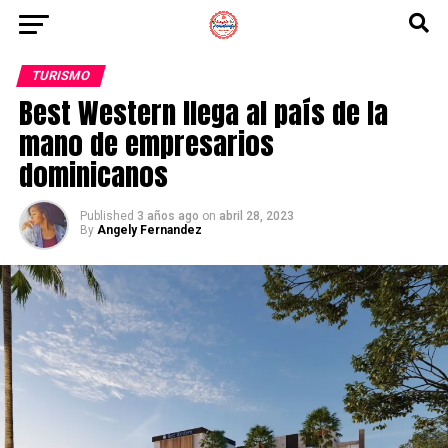
TURISMO
Best Western llega al país de la
mano de empresarios
dominicanos
Published
3 años ago
on
abril 28, 2023
By
Angely Fernandez