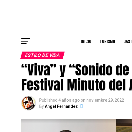
INICIO
TURISMO
GAS
ESTILO DE VIDA
“Viva” y “Sonido de
Festival Minuto del
Published
4 años ago
on
noviembre 29, 2022
By
Angel Fernandez