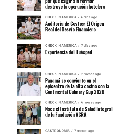
por qué exigir sin formar
destruye la operación hotelera
CHECK IN AMERICA
6 días ago
Auditoría de Costos: El Origen
Real del Desvío Financiero
CHECK IN AMERICA
7 días ago
Experiencia del Huésped
CHECK IN AMERICA
2 meses ago
Panamá se convierte en el
epicentro de la alta cocina con la
Continental Culinary Cup 2026
CHECK IN AMERICA
6 meses ago
Nace el Instituto de Salud Integral
de la Fundación ACRA
GASTRONOMÍA
7 meses ago