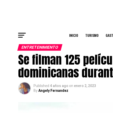
INICIO
TURISMO
GAS
ENTRETENIMIENTO
Se filman 125 pelíc
dominicanas durant
Published
4 años ago
on
enero 2, 2023
By
Angely Fernandez