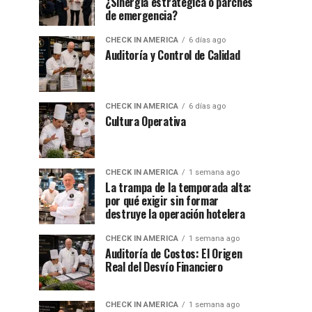
¿Sinergia estratégica o parches
de emergencia?
CHECK IN AMERICA
6 días ago
Auditoría y Control de Calidad
CHECK IN AMERICA
6 días ago
Cultura Operativa
CHECK IN AMERICA
1 semana ago
La trampa de la temporada alta:
por qué exigir sin formar
destruye la operación hotelera
CHECK IN AMERICA
1 semana ago
Auditoría de Costos: El Origen
Real del Desvío Financiero
CHECK IN AMERICA
1 semana ago