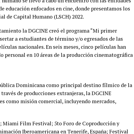
l humano se llevó a cabo un encuentro con las entidades
e educación enfocados en cine, donde presentamos los
ial de Capital Humano (LSCH) 2022.
antamiento la DGCINE creó el programa “Mi primer
nsertar a estudiantes de término y/o egresados de las
lículas nacionales. En seis meses, cinco películas han
do personal en 10 áreas de la producción cinematográfica
epública Dominicana como principal destino fílmico de la
a través de producciones extranjeras, la DGCINE
ales como misión comercial, incluyendo mercados,
; Miami Film Festival; 5to Foro de Coproducción y
nimación Iberoamericana en Tenerife, España; Festival