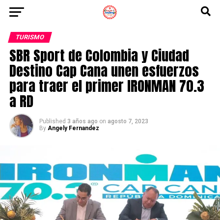
TURISMO
SBR Sport de Colombia y Ciudad
Destino Cap Cana unen esfuerzos
para traer el primer IRONMAN 70.3
a RD
Published
3 años ago
on
agosto 7, 2023
By
Angely Fernandez