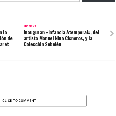
UP NEXT
n la
Inauguran «Infancia Atemporal», del
ión de
artista Manuel Nina Cisneros, y la
zaret
Colección Sebelén
CLICK TO COMMENT