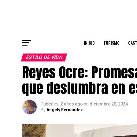
INICIO
TURISMO
GAS
ESTILO DE VIDA
Reyes Ocre: Promes
que deslumbra en e
Published
2 años ago
on
diciembre 20, 2024
By
Angely Fernandez