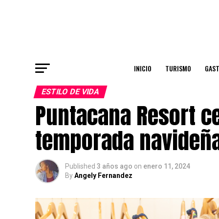
INICIO
TURISMO
GAS
ESTILO DE VIDA
Puntacana Resort ce
temporada navideña 
Published
3 años ago
on
enero 11, 2024
By
Angely Fernandez