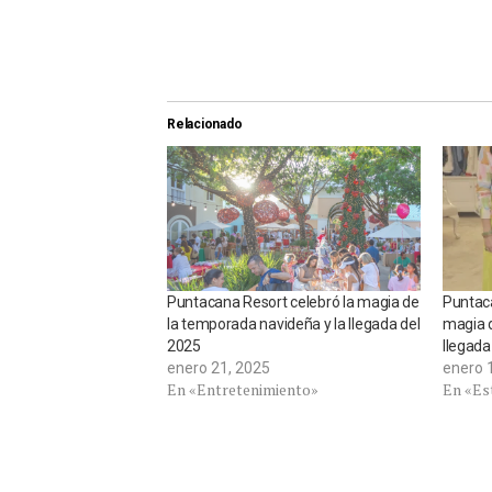
Relacionado
Puntacana Resort celebró la magia de
Puntaca
la temporada navideña y la llegada del
magia d
2025
llegada
enero 21, 2025
enero 
En «Entretenimiento»
En «Est