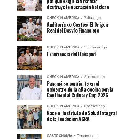
por qué exigir sin formar
destruye la operación hotelera
CHECK IN AMERICA
7 días ago
Auditoría de Costos: El Origen
Real del Desvío Financiero
CHECK IN AMERICA
1 semana ago
Experiencia del Huésped
CHECK IN AMERICA
2 meses ago
Panamá se convierte en el
epicentro de la alta cocina con la
Continental Culinary Cup 2026
CHECK IN AMERICA
6 meses ago
Nace el Instituto de Salud Integral
de la Fundación ACRA
GASTRONOMÍA
7 meses ago