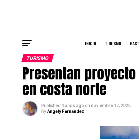
INICIO
TURISMO
GAS
TURISMO
Presentan proyecto 
en costa norte
Published
4 años ago
on
noviembre 12, 2022
By
Angely Fernandez