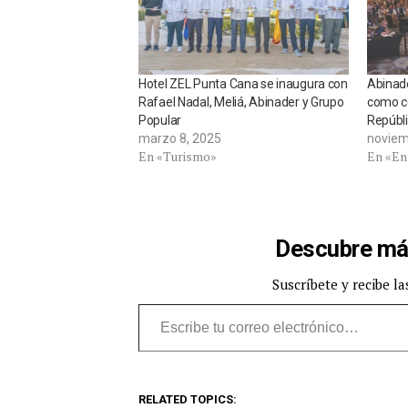
Hotel ZEL Punta Cana se inaugura con
Abinad
Rafael Nadal, Meliá, Abinader y Grupo
como c
Popular
Repúbl
marzo 8, 2025
noviem
En «Turismo»
En «En
Descubre má
Suscríbete y recibe la
Escribe tu correo electrónico…
RELATED TOPICS: